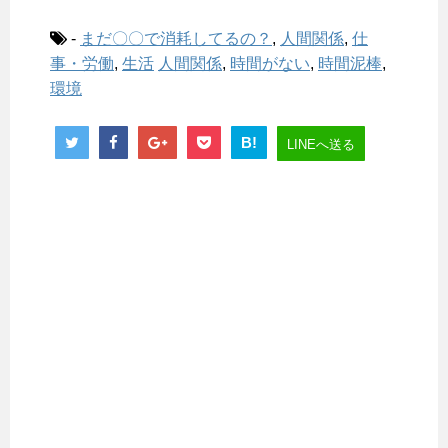
-
まだ〇〇で消耗してるの？
,
人間関係
,
仕
事・労働
,
生活
人間関係
,
時間がない
,
時間泥棒
,
環境
B!
LINEへ送る