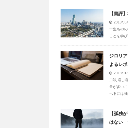
【書評】
2018/05
一生ものの
ことを学び
ジロリア
よるレポ
2018/01
二郎
,
増し増
量が多いこ
べるには麺
【孤独が
はない 