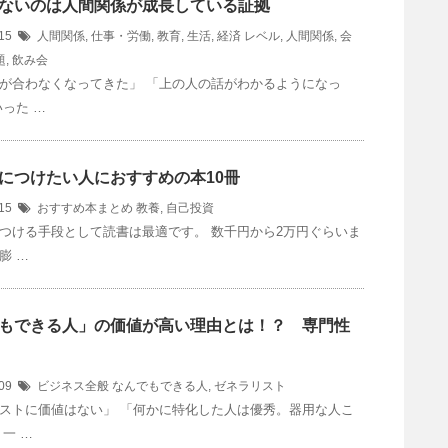
ないのは人間関係が成長している証拠
/15
人間関係
,
仕事・労働
,
教育
,
生活
,
経済
レベル
,
人間関係
,
会
題
,
飲み会
が合わなくなってきた」 「上の人の話がわかるようになっ
いった …
につけたい人におすすめの本10冊
/15
おすすめ本まとめ
教養
,
自己投資
つける手段として読書は最適です。 数千円から2万円ぐらいま
膨 …
もできる人」の価値が高い理由とは！？ 専門性
/09
ビジネス全般
なんでもできる人
,
ゼネラリスト
ストに価値はない」 「何かに特化した人は優秀。器用な人こ
一 …