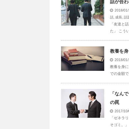
話が合わ
2018/01
話
,
成長
,
話
「友達と話
た」 こう
教養を身
2018/01
教養を身に
での金額で
「なんで
の罠
2017/10
「ゼネラリ
そゴミ。」 