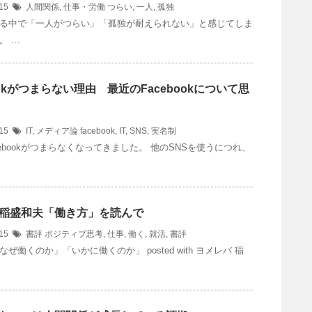
/15
人間関係
,
仕事・労働
つらい
,
一人
,
孤独
る中で「一人がつらい」「孤独が耐えられない」と感じてしま
。 …
ookがつまらない理由 最近のFacebookについて思
/15
IT
,
メディア論
facebook
,
IT
,
SNS
,
実名制
cebookがつまらなくなってきました。 他のSNSを使うにつれ、
稲盛和夫「働き方」を読んで
/15
書評
ポジティブ思考
,
仕事
,
働く
,
就活
,
書評
ぜ働くのか」「いかに働くのか」 posted with ヨメレバ 稲