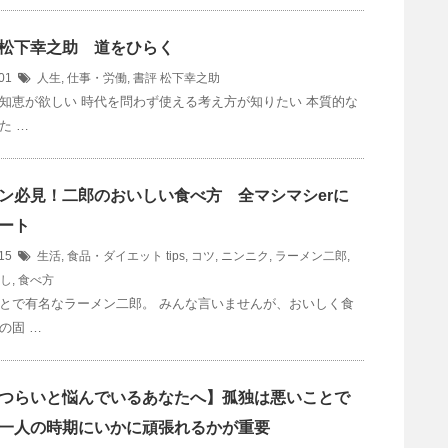
松下幸之助 道をひらく
/01
人生
,
仕事・労働
,
書評
松下幸之助
知恵が欲しい 時代を問わず使える考え方が知りたい 本質的な
た …
ン必見！二郎のおいしい食べ方 全マシマシerに
ート
/15
生活
,
食品・ダイエット
tips
,
コツ
,
ニンニク
,
ラーメン二郎
,
し
,
食べ方
とで有名なラーメン二郎。 みんな言いませんが、おいしく食
の固 …
つらいと悩んでいるあなたへ】孤独は悪いことで
一人の時期にいかに頑張れるかが重要