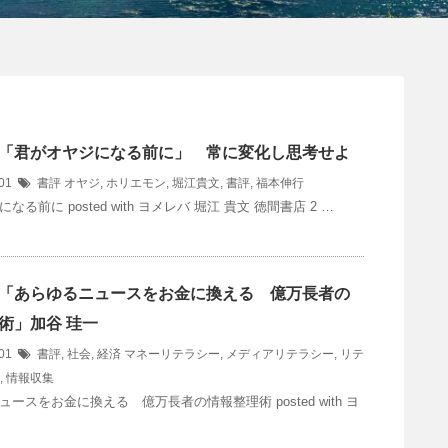
「君がオヤジになる前に」 常に変化し思考せよ
/01
書評
オヤジ
,
ホリエモン
,
堀江貴文
,
書評
,
福本伸行
なる前に posted with ヨメレバ 堀江 貴文 徳間書店 2 …
「あらゆるニュースをお金に換える 億万長者の
術」加谷 珪一
/01
書評
,
社会
,
経済
マネーリテラシー
,
メディアリテラシー
,
リテ
,
情報収集
ースをお金に換える 億万長者の情報整理術 posted with ヨ