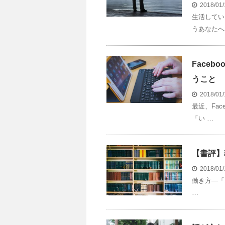
2018/01
生活してい
うあなたへ
Faceb
うこと
2018/01
最近、Fa
「い …
【書評】
2018/01
働き方―「な
…