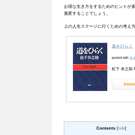
お得な生き方をするためのヒントが
激変することでしょう。
上の人生ステージに行くための考え
道をひらく
posted with
ヨ
松下 幸之助 P
Amaz
Contents
[
hide
]