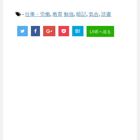
-
仕事・労働
,
教育
勉強
,
暗記
,
気合
,
読書
B!
LINEへ送る