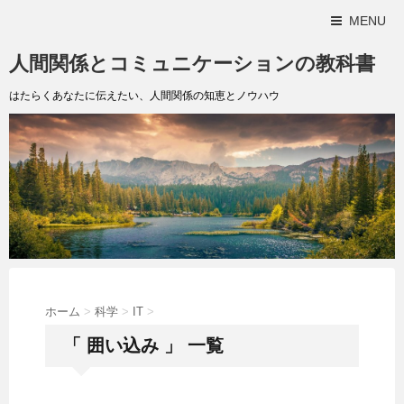
MENU
人間関係とコミュニケーションの教科書
はたらくあなたに伝えたい、人間関係の知恵とノウハウ
ホーム
>
科学
>
IT
>
「 囲い込み 」 一覧