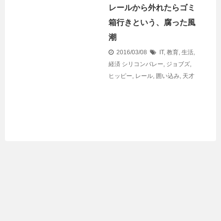
レールから外れたらゴミ
箱行きという、腐った風
潮
2016/03/08
IT
,
教育
,
生活
,
経済
シリコンバレー
,
ジョブズ
,
ヒッピー
,
レール
,
囲い込み
,
天才