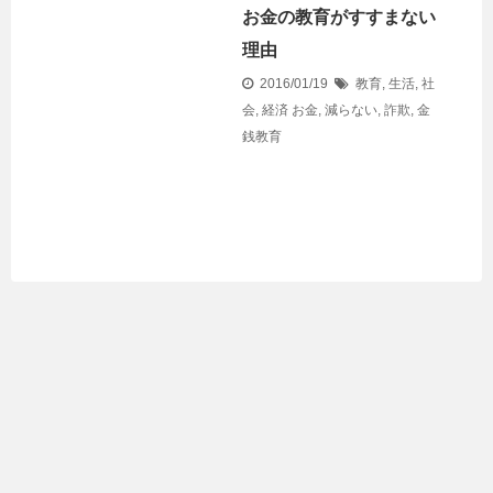
お金の教育がすすまない
理由
2016/01/19
教育
,
生活
,
社
会
,
経済
お金
,
減らない
,
詐欺
,
金
銭教育