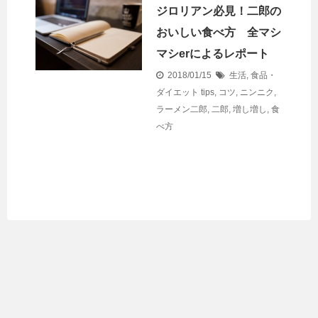
ジロリアン必見！二郎の
おいしい食べ方 全マシ
マシerによるレポート
2018/01/15
生活
,
食品・
ダイエット
tips
,
コツ
,
ニンニク
,
ラーメン二郎
,
二郎
,
増し増し
,
食
べ方