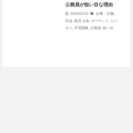
公務員が狙い目な理由
2016/01/20
仕事・労働
,
社会
,
経済
お金
,
ターゲット
,
ビジ
ネス
,
中流階級
,
公務員
,
狙い目