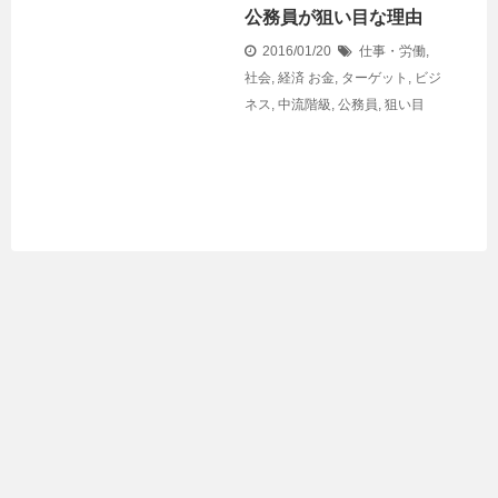
公務員が狙い目な理由
2016/01/20
仕事・労働
,
社会
,
経済
お金
,
ターゲット
,
ビジ
ネス
,
中流階級
,
公務員
,
狙い目