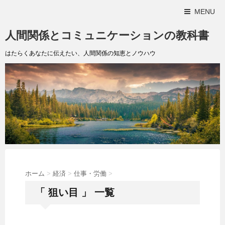
MENU
人間関係とコミュニケーションの教科書
はたらくあなたに伝えたい、人間関係の知恵とノウハウ
ホーム
>
経済
>
仕事・労働
>
「 狙い目 」 一覧