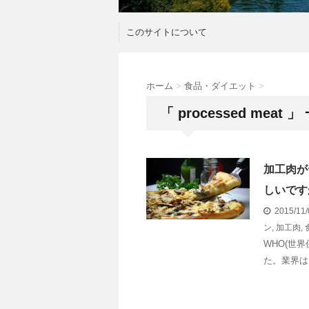
このサイトについて
ホーム
>
食品・ダイエット
>
「 processed meat 」
加工肉が
しいです
2015/11
ン
,
加工肉
,
WHO(世
た。業界は