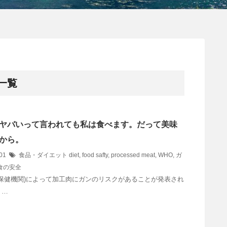
 一覧
ヤバいって言われても私は食べます。だって美味
から。
/01
食品・ダイエット
diet
,
food safty
,
processed meat
,
WHO
,
ガ
食の安全
界保健機関)によって加工肉にガンのリスクがあることが発表され
 …